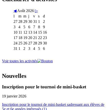
◀
Août 2026
▷
l
m
m
j
v
s
d
27
28
29
30
31
1
2
3
4
5
6
7
8
9
10
11
12
13
14
15
16
17
18
19
20
21
22
23
24
25
26
27
28
29
30
31
1
2
3
4
5
6
Voir toutes les activités
Nouvelles
Inscription pour le tournoi de mini-basket
19 janvier 2026
Inscription pour le tournoi de mini-basket sadressant aux élèves de
5e et 6e années intéressés (1)