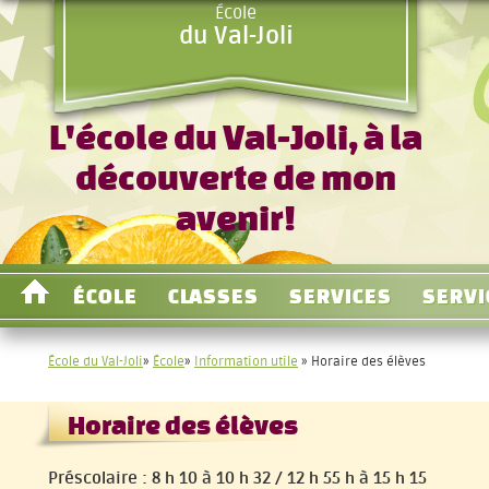
École
du Val-Joli
L'école du Val-Joli, à la
découverte de mon
avenir!
ÉCOLE
CLASSES
SERVICES
SERVI
École du Val-Joli
»
École
»
Information utile
» Horaire des élèves
Horaire des élèves
Préscolaire : 8 h 10 à 10 h 32 / 12 h 55 h à 15 h 15