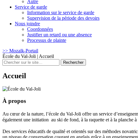
Autre
Service de garde
Information sur le service de garde
Supervision de la période des devoirs
Nous joindre
Coordonnées
Justifier un retard ou une absence
Processus de plainte
>> Mozaïk-Portail
École du Val-Joli
|
Accueil
Rechercher
:
Accueil
À propos
Au cœur de la nature, l’école du Val-Joli offre un service d’enseigneme
également une initiation au ski de fond, à la raquette et à la planche à
Des services éducatifs de qualité et orientés sur des méthodes novatric
un niveau de conversation courant en anglais grâce à un enseignement 