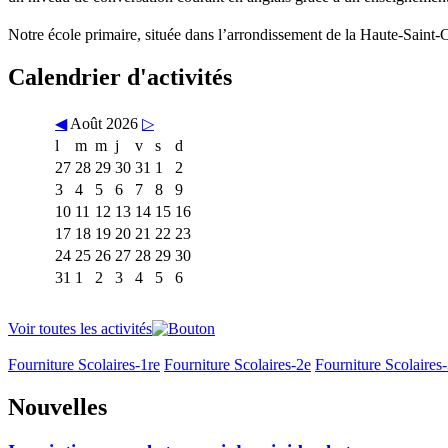
Notre école primaire, située dans l’arrondissement de la Haute-Saint-Ch
Calendrier d'activités
◀
Août 2026
▷
l
m
m
j
v
s
d
27
28
29
30
31
1
2
3
4
5
6
7
8
9
10
11
12
13
14
15
16
17
18
19
20
21
22
23
24
25
26
27
28
29
30
31
1
2
3
4
5
6
Voir toutes les activités
Fourniture Scolaires-1re
Fourniture Scolaires-2e
Fourniture Scolaires
Nouvelles