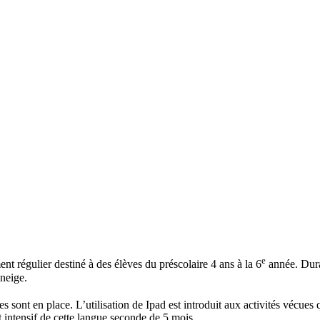
e
nt régulier destiné à des élèves du préscolaire 4 ans à la 6
année. Duran
 neige.
es sont en place. L’utilisation de Ipad est introduit aux activités vécue
intensif de cette langue seconde de 5 mois.