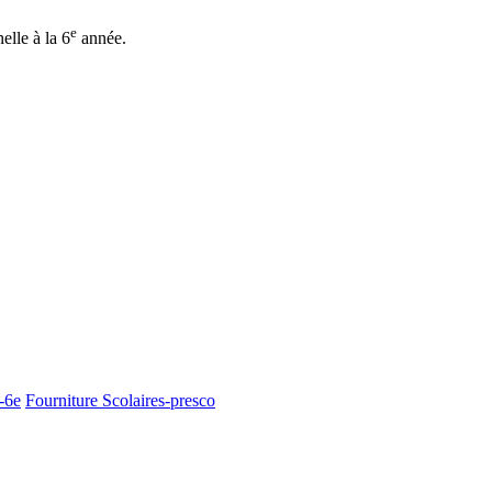
e
elle à la 6
année.
-6e
Fourniture Scolaires-presco