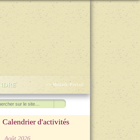
INDRE
>> Mozaïk-Portail
ercher
Calendrier d'activités
◀
Août 2026
▷