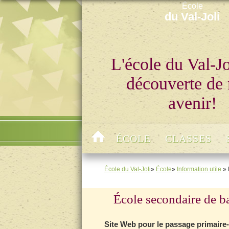
École
du Val-Joli
L'école du Val-Jol
découverte de
avenir!
ÉCOLE
CLASSES
École du Val-Joli
»
École
»
Information utile
» 
École secondaire de b
Site Web pour le passage primaire-