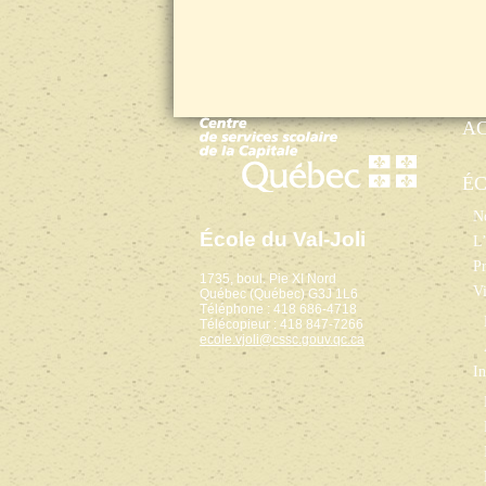
A
É
No
École du Val-Joli
L’
Pr
1735, boul. Pie XI Nord
Vi
Québec (Québec) G3J 1L6
Téléphone : 418 686-4718
Télécopieur : 418 847-7266
ecole.vjoli@cssc.gouv.qc.ca
In