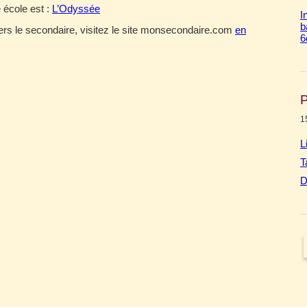
 école est :
L’Odyssée
I
b
 vers le secondaire, visitez le site monsecondaire.com
en
6
P
1
L
T
D