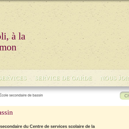
i, à la
 mon
SERVICES
SERVICE DE GARDE
NOUS JO
Rech
École secondaire de bassin
:
assin
secondaire du Centre de services scolaire de la