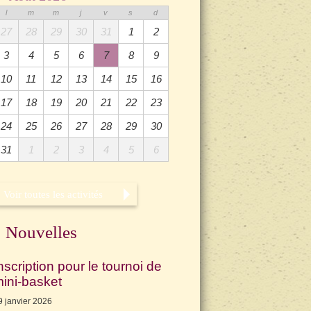
l
m
m
j
v
s
d
27
28
29
30
31
1
2
3
4
5
6
7
8
9
10
11
12
13
14
15
16
17
18
19
20
21
22
23
24
25
26
27
28
29
30
31
1
2
3
4
5
6
Voir toutes les activités
Nouvelles
nscription pour le tournoi de
ini-basket
9 janvier 2026