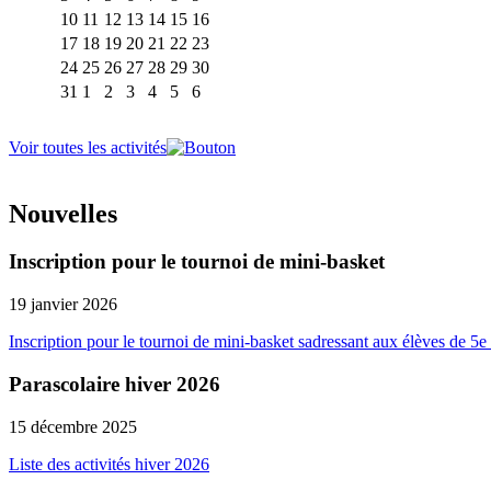
10
11
12
13
14
15
16
17
18
19
20
21
22
23
24
25
26
27
28
29
30
31
1
2
3
4
5
6
Voir toutes les activités
Nouvelles
Inscription pour le tournoi de mini-basket
19 janvier 2026
Inscription pour le tournoi de mini-basket sadressant aux élèves de 5e 
Parascolaire hiver 2026
15 décembre 2025
Liste des activités hiver 2026