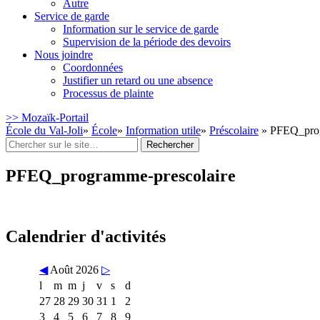
Autre
Service de garde
Information sur le service de garde
Supervision de la période des devoirs
Nous joindre
Coordonnées
Justifier un retard ou une absence
Processus de plainte
>> Mozaïk-Portail
École du Val-Joli
»
École
»
Information utile
»
Préscolaire
» PFEQ_prog
Rechercher
:
PFEQ_programme-prescolaire
Calendrier d'activités
◀
Août 2026
▷
l
m
m
j
v
s
d
27
28
29
30
31
1
2
3
4
5
6
7
8
9