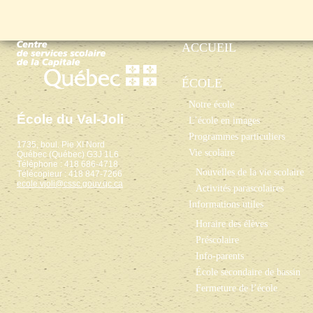
ACCUEIL
ÉCOLE
Notre école
École du Val-Joli
L’école en images
Programmes particuliers
1735, boul. Pie XI Nord
Vie scolaire
Québec (Québec) G3J 1L6
Téléphone : 418 686-4718
Nouvelles de la vie scolaire
Télécopieur : 418 847-7266
ecole.vjoli@cssc.gouv.qc.ca
Activités parascolaires
Informations utiles
Horaire des élèves
Préscolaire
Info-parents
École secondaire de bassin
Fermeture de l’école