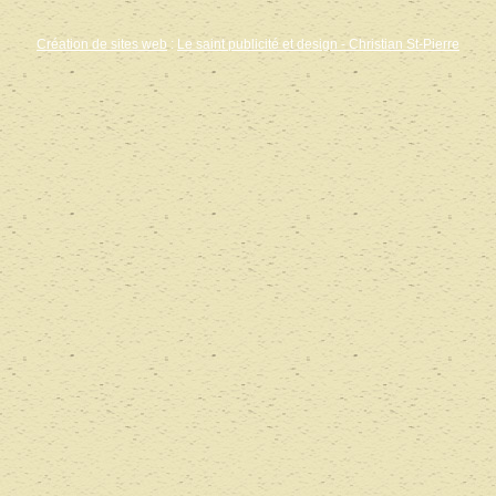
Création de sites web
:
Le saint publicité et design
- Christian St-Pierre