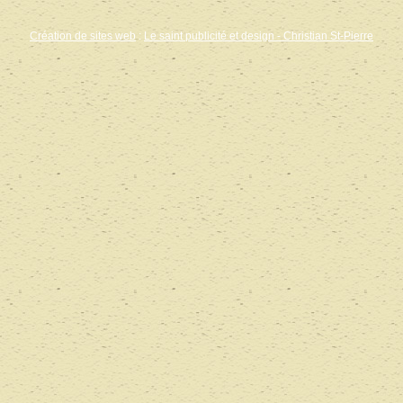
Création de sites web
:
Le saint publicité et design
- Christian St-Pierre