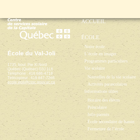
ACCUEIL
ÉCOLE
Notre école
École du Val-Joli
L’école en images
Programmes particuliers
1735, boul. Pie XI Nord
Vie scolaire
Québec (Québec) G3J 1L6
Téléphone : 418 686-4718
Nouvelles de la vie scolaire
Télécopieur : 418 847-7266
ecole.vjoli@cssc.gouv.qc.ca
Activités parascolaires
Informations utiles
Horaire des élèves
Préscolaire
Info-parents
École secondaire de bassin
Fermeture de l’école