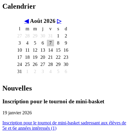
Calendrier
◀
Août 2026
▷
l
m
m
j
v
s
d
27
28
29
30
31
1
2
3
4
5
6
7
8
9
10
11
12
13
14
15
16
17
18
19
20
21
22
23
24
25
26
27
28
29
30
31
1
2
3
4
5
6
Nouvelles
Inscription pour le tournoi de mini-basket
19 janvier 2026
Inscription pour le tournoi de mini-basket sadressant aux élèves de
5e et 6e années intéressés (1)