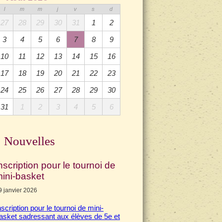
l
m
m
j
v
s
d
27
28
29
30
31
1
2
3
4
5
6
7
8
9
10
11
12
13
14
15
16
17
18
19
20
21
22
23
24
25
26
27
28
29
30
31
1
2
3
4
5
6
Nouvelles
nscription pour le tournoi de
ini-basket
9 janvier 2026
nscription pour le tournoi de mini-
asket sadressant aux élèves de 5e et