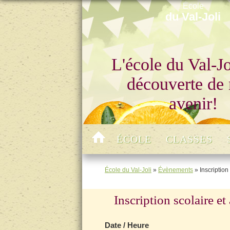
École
du Val-Joli
L'école du Val-Jol
découverte de
avenir!
ÉCOLE
CLASSES
École du Val-Joli
»
Évènements
»
Inscriptio
Inscription scolaire 
Date / Heure