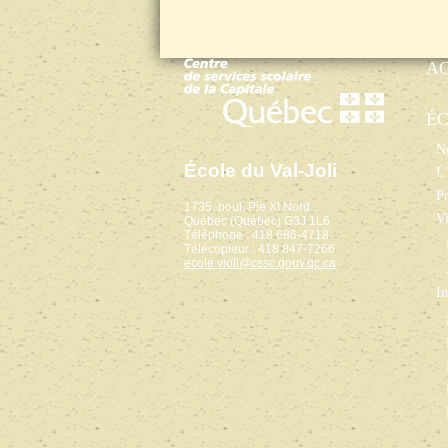
A
É
No
École du Val-Joli
L’
Pr
1735, boul. Pie XI Nord
Vi
Québec (Québec) G3J 1L6
Téléphone : 418 686-4718
Télécopieur : 418 847-7266
ecole.vjoli@cssc.gouv.qc.ca
In