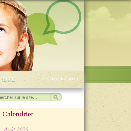
INDRE
>> Mozaïk-Portail
ercher
Calendrier
◀
Août 2026
▷